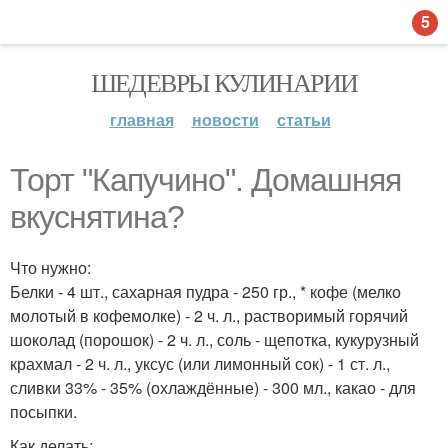
5
ШЕДЕВРЫ КУЛИНАРИИ
главная
новости
статьи
Торт "Капучино". Домашняя
вкуснятина?
Что нужно:
Белки - 4 шт., сахарная пудра - 250 гр., * кофе (мелко
молотый в кофемолке) - 2 ч. л., растворимый горячий
шоколад (порошок) - 2 ч. л., соль - щепотка, кукурузный
крахмал - 2 ч. л., уксус (или лимонный сок) - 1 ст. л.,
сливки 33% - 35% (охлаждённые) - 300 мл., какао - для
посыпки.
Как делать: