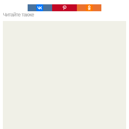
Читайте также
Манник. Это очень простой и вкусный пирог, который
фактически готовится из подручных продуктов.