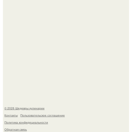
Сын Луи де фюнеса, который выбрал свой путь.
Самая популярная еда летом - мороженое.
© 2026 Шедевры кулинарии
Контакты
Пользовательское соглашение
Политика конфидециальности
Обратная связь