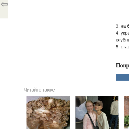
⇦
3. на
4. ук
клубн
5. ст
Понр
Читайте также