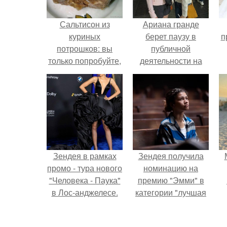
Сальтисон из
Ариана гранде
куриных
берет паузу в
п
потрошков: вы
публичной
только попробуйте,
деятельности на
как это вкусно.
фоне слухов о
своем здоровье.
Зендея в рамках
Зендея получила
промо - тура нового
номинацию на
"Человека - Паука"
премию "Эмми" в
в Лос-анджелесе.
категории "лучшая
актриса в
драматическом