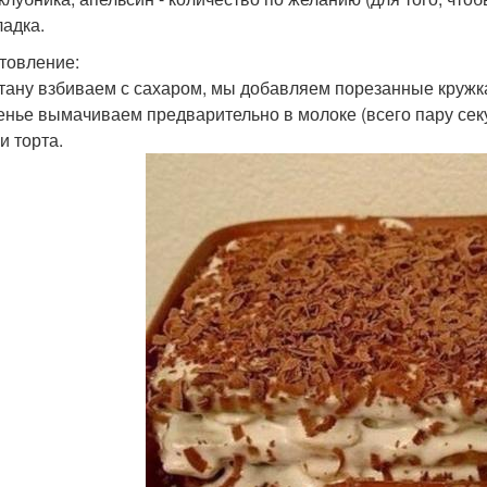
адка.
товление:
етану взбиваем с сахаром, мы добавляем порезанные круж
ченье вымачиваем предварительно в молоке (всего пару сек
и торта.