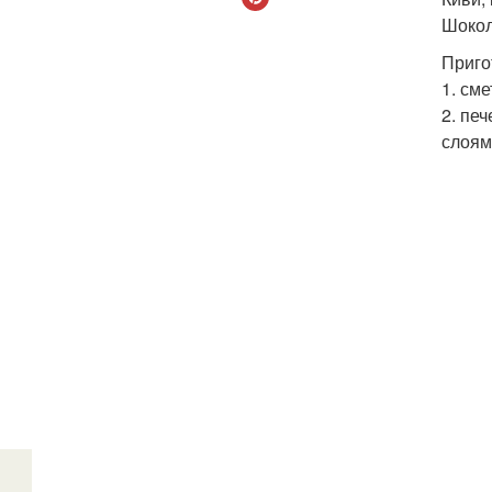
Шокол
Приго
1. см
2. пе
слоям