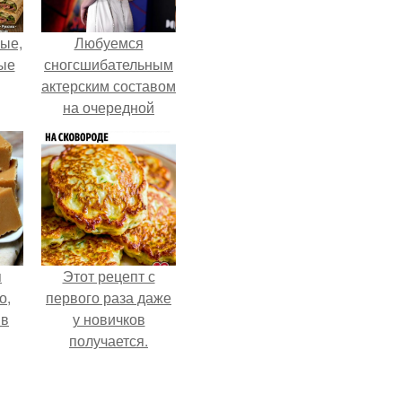
ые,
Любуемся
ные
сногсшибательным
актерским составом
на очередной
премьере нового
человека - паука.
я
Этот рецепт с
о,
первого раза даже
 в
у новичков
получается.