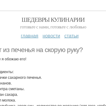
ШЕДЕВРЫ КУЛИНАРИИ
готовьте с нами, готовьте с любовью
главная
новости
статьи
т из печенья на скорую руку?
е я обожаю его!
диенты:
Пачки сахарного печенья.
ананов.
итра сметаны.
ан сахара.
л молока.
клубника, апельсин - количество по желанию (для того, чтоб