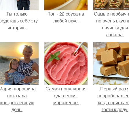
Ты только
Топ - 22 соуса на
Самые необычн
редставь себе эту
любой вкус.
но очень вкус
историю.
начинки для
лаваша.
Мария порошина
Самая популярная
Первый раз 
показала
еда летом -
попробовал ег
повзрослевшую
мороженое.
когда приехал
дочь.
гости к деду.