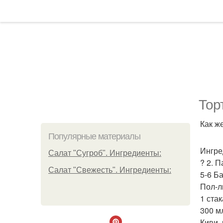
Тор
Как ж
Популярные материалы
Ингре
Салат "Сугроб". Ингредиенты:
? 2. 
Салат "Свежесть". Ингредиенты:
5-6 Б
Пол-л
1 стак
300 м
Киви, 