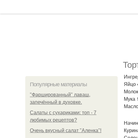
Тор
Ингре
Яйцо 
Популярные материалы
Молок
"Фаршированный" лаваш,
Мука 1
запечённый в духовке.
Масло
Салаты с сухариками: топ - 7
любимых рецептов?
Начин
Курина
Очень вкусный салат "Аленка"!
Солен