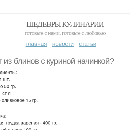
ШЕДЕВРЫ КУЛИНАРИИ
готовьте с нами, готовьте с любовью
главная
новости
статьи
т из блинов с куриной начинкой?
диенты:
4 шт.
о 50 гр.
 ст л.
 оливковое 15 гр.
ка:
я грудка вареная - 400 гр.
ый огурец 100 гр.