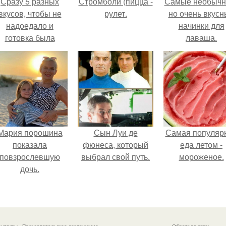
Сразу 5 разных
Стромболи (пицца -
Самые необычн
вкусов, чтобы не
рулет.
но очень вкус
надоедало и
начинки для
готовка была
лаваша.
проще.
Мария порошина
Сын Луи де
Самая популяр
показала
фюнеса, который
еда летом -
повзрослевшую
выбрал свой путь.
мороженое.
дочь.