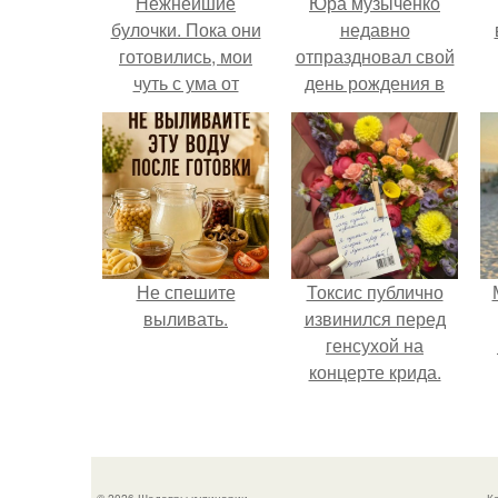
Нежнейшие
Юра музыченко
булочки. Пока они
недавно
готовились, мои
отпраздновал свой
чуть с ума от
день рождения в
аромата не сошли!
кругу самых
близких и родных
людей.
Не спешите
Токсис публично
выливать.
извинился перед
генсухой на
концерте крида.