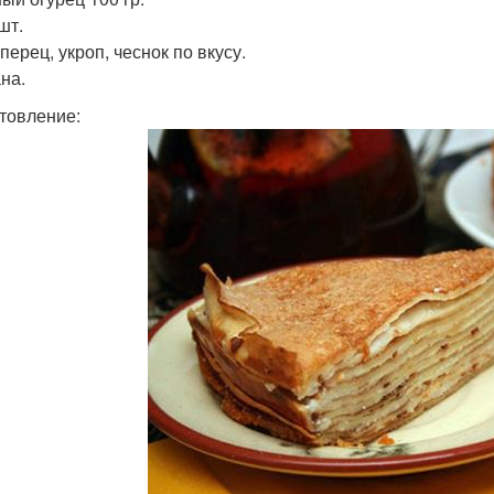
шт.
перец, укроп, чеснок по вкусу.
на.
товление: