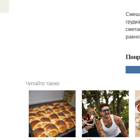
Смеша
грудк
смета
равно
Понр
Читайте также