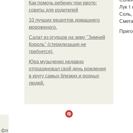
Как помочь ребенку при рвоте:
Лук 1 
советы для родителей
Соль, 
10 лучших рецептов домашнего
Смета
мороженого.
Приго
Салат из огурцов на зиму "Зимний
Король" (стерилизация не
требуется).
Юра музыченко недавно
отпраздновал свой день рождения
в кругу самых близких и родных
людей.
⇦