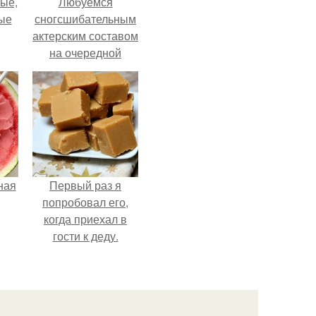
ые,
Любуемся
ные
сногсшибательным
актерским составом
на очередной
премьере нового
человека - паука.
ная
Первый раз я
попробовал его,
когда приехал в
гости к деду.