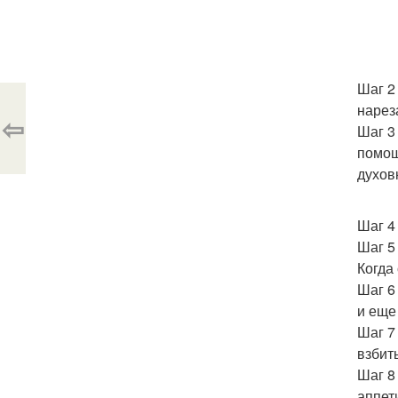
Шаг 2
нарез
⇦
Шаг 3
помощ
духов
Шаг 4
Шаг 5
Когда 
Шаг 6
и еще
Шаг 7
взбит
Шаг 8
аппет