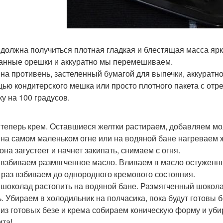
 должна получиться плотная гладкая и блестящая масса ярк
анные орешки и аккуратно мы перемешиваем.
 на противень, застеленный бумагой для выпечки, аккуратн
ью кондитерского мешка или просто плотного пакета с отре
ку на 100 градусов.
 теперь крем. Оставшиеся желтки растираем, добавляем мо
 на самом маленьком огне или на водяной бане нагреваем
она загустеет и начнет закипать, снимаем с огня.
 взбиваем размягченное масло. Вливаем в масло остуженн
 раз взбиваем до однородного кремового состояния.
 шоколад растопить на водяной бане. Размягченный шокола
ь. Убираем в холодильник на полчасика, пока будут готовы б
 из готовых безе и крема собираем коническую форму и уби
ита!