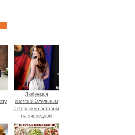
Любуемся
эту
сногсшибательным
актерским составом
на очередной
премьере нового
человека - паука.