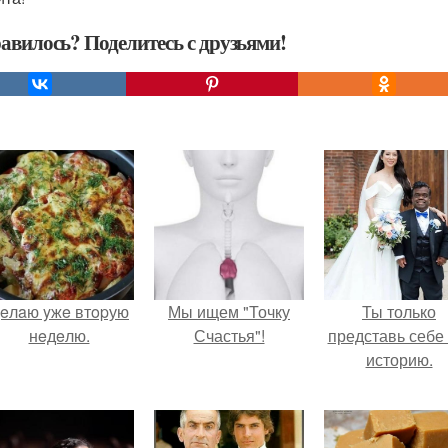
авилось? Поделитесь с друзьями!
eлaю yжe втopую
Мы ищем "Точку
Ты только
нeдeлю.
Счастья"!
представь себе 
историю.