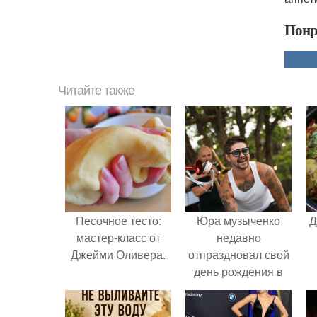
Понр
Читайте также
Песочное тесто:
Юра музыченко
Д
мастер-класс от
недавно
Джейми Оливера.
отпраздновал свой
день рождения в
кругу самых
близких и родных