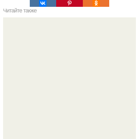
Читайте также
Мерцающий и запоминающийся!
Кабачковая запеканка с фаршем и помидорами.