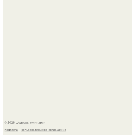
Сын Луи де фюнеса, который выбрал свой путь.
Первый раз я попробовал его, когда приехал в гости к
деду.
© 2026 Шедевры кулинарии
Контакты
Пользовательское соглашение