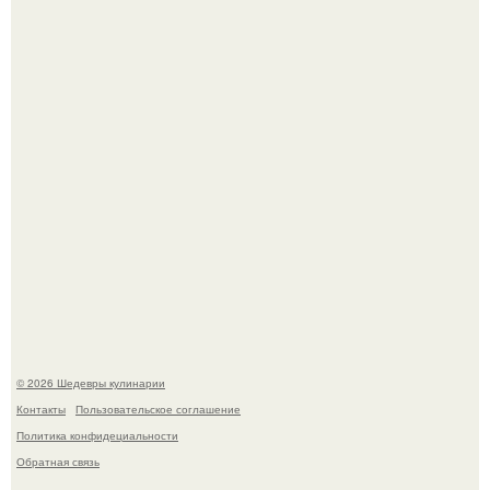
деду.
Лето - лучшее время для сочных овощей, свежей зелени
и салатов, которые готовятся буквально за несколько
минут.
© 2026 Шедевры кулинарии
Контакты
Пользовательское соглашение
Политика конфидециальности
Обратная связь