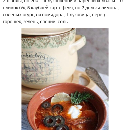
3 л воды, по 200 г полукопченой и вареной колбасы, 10
оливок б/к, 5 клубней картофеля, по 2 дольки лимона,
соленых огурца и помидора, 1 луковица, перец -
горошек, зелень, специи, соль.