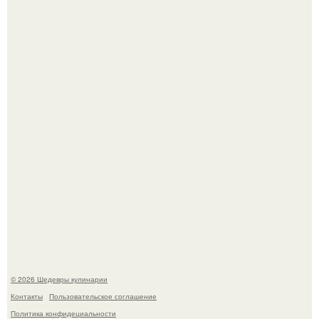
Токсис публично извинился перед генсухой на концерте
крида.
Зендея получила номинацию на премию "Эмми" в
категории "лучшая актриса в драматическом сериале" за
третий сезон "эйфории".
© 2026 Шедевры кулинарии
Контакты
Пользовательское соглашение
Политика конфидециальности