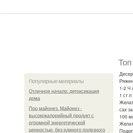
Топ
Десер
Ряжен
Популярные материалы
1-2 Ч 
Отличное начало: детоксикация
1 ст л
дома
Желат
Про майонез. Майонез -
сах за
высококалорийный продукт с
100 м
огромной энергетической
Желат
ценностью, без единого полезного
Подог