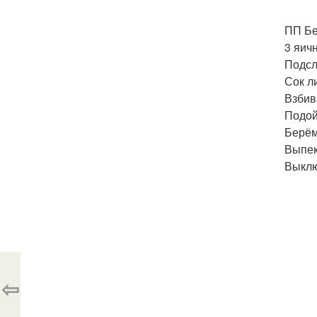
ПП Бе
3 яич
Подсла
Сок л
Взбив
Подой
Берём
Выпек
Выклю
⇦