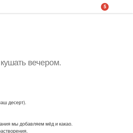
5
 кушать вечером.
наш десерт).
хания мы добавляем мёд и какао.
растворения.