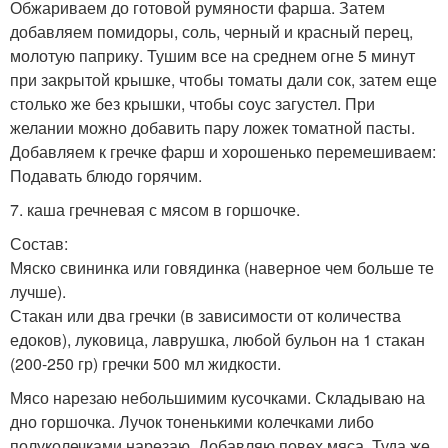
Обжариваем до готовой румяности фарша. Затем
добавляем помидоры, соль, черный и красный перец,
молотую паприку. Тушим все на среднем огне 5 минут
при закрытой крышке, чтобы томаты дали сок, затем еще
столько же без крышки, чтобы соус загустел. При
желании можно добавить пару ложек томатной пасты.
Добавляем к гречке фарш и хорошенько перемешиваем:
Подавать блюдо горячим.
7. каша гречневая с мясом в горшочке.
Состав:
Мяско свининка или говядинка (наверное чем больше те
лучше).
Стакан или два гречки (в зависимости от количества
едоков), луковица, лаврушка, любой бульон на 1 стакан
(200-250 гр) гречки 500 мл жидкости.
Мясо нарезаю небольшимим кусочками. Складываю на
дно горшочка. Лучок тоненькими колечками либо
полуколечками нарезаю. Добавляю повех мяса. Туда же