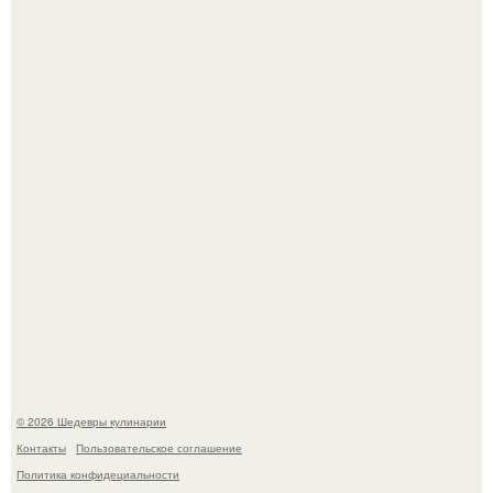
Мария порошина показала повзрослевшую дочь.
Сын Луи де фюнеса, который выбрал свой путь.
© 2026 Шедевры кулинарии
Контакты
Пользовательское соглашение
Политика конфидециальности