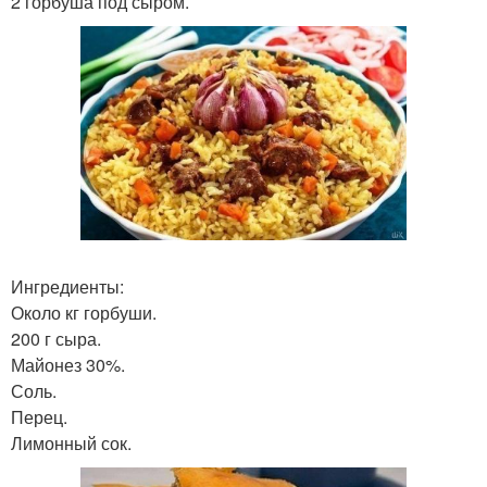
2 горбуша под сыром.
Ингредиенты:
Около кг горбуши.
200 г сыра.
Майонез 30%.
Соль.
Перец.
Лимонный сок.