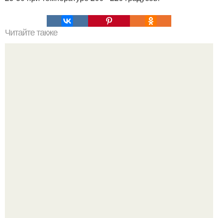
Читайте также
Булочки с яблоком из быстрого теста.
Amirchik купил себе свою первую машину - настоящий