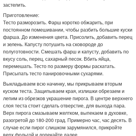
застелить.
Приготовление:
Тесто разморозить. Фарш коротко обжарить, при
постоянном помешивании, чтобы разбить большие куски
фарша. До изменения цвета. Присолить, добавить перец
и зелень. Капусту потушить на сковороде до
полуготовности. Смешать фарш и капусту, добавить по
вкусу соль, перец, сахарный песок. Вбить яйца,
перемешать. Тесто по размеру формы раскатать.
Присыпать тесто панировочными сухарями.
Выкладываем всю начинку, мы прикрываем вторым
куском теста. Защипываем края, излишки обрезаем и
лепим из обрезков украшение пирога. В центре верхнего
слоя теста стоит сделать отверстие, для выхода пара.
Верх пирога смазываем желтком, выпекаем в духовке,
разогретой до 180-200 град. Примерно час, час десять. В
случае если пирог слишком зарумянился, прикройте
верх фольгой и допекайте далее.