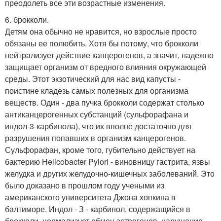
преодолеть все эти возрастные изменения.
6. брокколи.
Детям она обычно не нравится, но взрослые просто
обязаны ее полюбить. Хотя бы потому, что брокколи
нейтрализует действие канцерогенов, а значит, надежно
защищает организм от вредного влияния окружающей
среды. Этот экзотический для нас вид капусты -
поистине кладезь самых полезных для организма
веществ. Один - два пучка брокколи содержат столько
антиканцерогенных субстанций (сульфорафана и
индол-3-карбинола), что их вполне достаточно для
разрушения попавших в организм канцерогенов.
Сульфорафан, кроме того, губительно действует на
бактерию Helicobacter Pylori - виновницу гастрита, язвы
желудка и других желудочно-кишечных заболеваний. Это
было доказано в прошлом году учеными из
американского университета Джона хопкина в
балтиморе. Индол - З - карбинол, содержащийся в
брокколи, нормализует обмен эстрогенов, нарушение