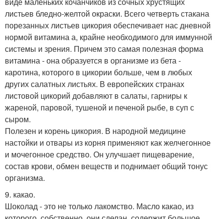
виде маленьких кочанчиков из сочных хрустящих
листьев бледно-желтой окраски. Всего четверть стакана
порезанных листьев цикория обеспечивает нас дневной
нормой витамина а, крайне необходимого для иммунной
системы и зрения. Причем это самая полезная форма
витамина - она образуется в организме из бета -
каротина, которого в цикории больше, чем в любых
других салатных листьях. В европейских странах
листовой цикорий добавляют в салаты, гарниры к
жареной, паровой, тушеной и печеной рыбе, в суп с
сыром.
Полезен и корень цикория. В народной медицине
настойки и отвары из корня применяют как желчегонное
и мочегонное средство. Он улучшает пищеварение,
состав крови, обмен веществ и поднимает общий тонус
организма.
9. какао.
Шоколад - это не только лакомство. Масло какао, из
которого, собственно, они сделан, содержит большое