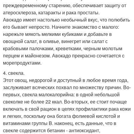
преждевременному старению, обеспечивает защиту от
атеросклероза, катаракты и рака простаты.
Авокадо имеет настолько необычный вкус, что полюбить
его бывает непросто. Начните знакомство c малого:
нарежьте мякоть мелкими кубиками и добавьте в
овощной салат, в оливье, винегрет или салат с
крабовыми палочками, креветками, черным молотым
перцем и майонезом. Авокадо прекрасно сочетается c
морепродуктами.
4. свекла.
Этот овощ, недорогой и доступный в любое время года,
заслуживает всяческих похвал по множеству причин. Во-
первых, свекла малокалорийна: в одной небольшой
свеколке не более 22 ккал. Во-вторых, ее стоит почаще
включать в свой рацион в целях профилактики рака кожи
и легких, поскольку она богата фолиевой кислотой и
витаминами группы B. наконец, есть данные, что в
свекле содержится бетанин - антиоксидант,