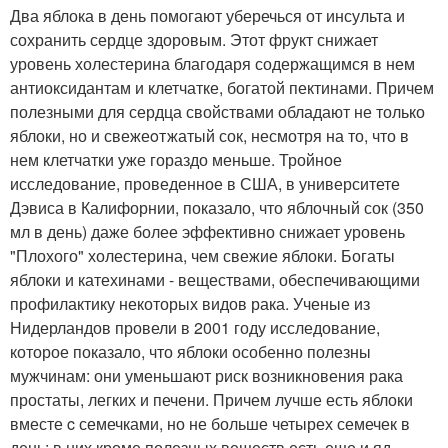
Два яблока в день помогают уберечься от инсульта и
сохранить сердце здоровым. Этот фрукт снижает
уровень холестерина благодаря содержащимся в нем
антиоксидантам и клетчатке, богатой пектинами. Причем
полезными для сердца свойствами обладают не только
яблоки, но и свежеoтжатый сок, несмотря на то, что в
нем клетчатки уже гораздо меньше. Тройное
исследование, проведенное в США, в университете
Дэвиса в Калифорнии, показало, что яблочный сок (350
мл в день) даже более эффективно снижает уровень
"Плохого" холестерина, чем свежие яблоки. Богаты
яблоки и катехинами - веществами, обеспечивающими
профилактику некоторых видов рака. Ученые из
Нидерландов провели в 2001 году исследование,
которое показало, что яблоки особенно полезны
мужчинам: они уменьшают риск возникновения рака
простаты, легких и печени. Причем лучше есть яблоки
вместе c семечками, но не больше четырех семечек в
день: в них кроме полезных веществ есть еще и яд -