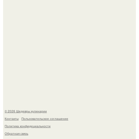
Лето - лучшее время для сочных овощей, свежей зелени
и салатов, которые готовятся буквально за несколько
минут.
Этот рецепт с первого раза даже у новичков получается.
© 2026 Шедевры кулинарии
Контакты
Пользовательское соглашение
Политика конфидециальности
Обратная связь