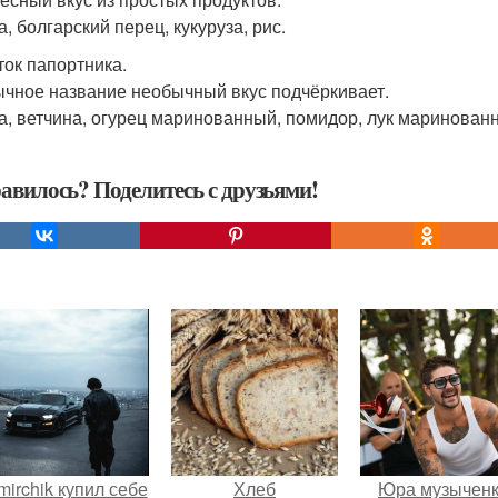
, болгарский перец, кукуруза, рис.
ток папортника.
чное название необычный вкус подчёркивает.
а, ветчина, огурец маринованный, помидор, лук маринованн
авилось? Поделитесь с друзьями!
mirchik купил себе
Хлеб
Юра музычен