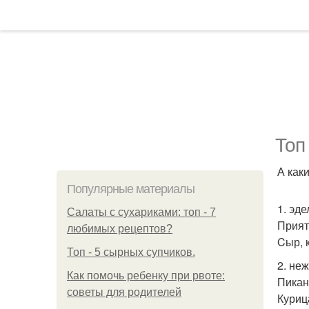
Топ
А как
Популярные материалы
1. эде
Салаты с сухариками: топ - 7
Прият
любимых рецептов?
Cыр, 
Топ - 5 сырных супчиков.
2. неж
Как помочь ребенку при рвоте:
Пикан
советы для родителей
Курица