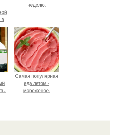
нeдeлю.
вой
 в
ых
Самая популярная
ый
еда летом -
ть.
мороженое.