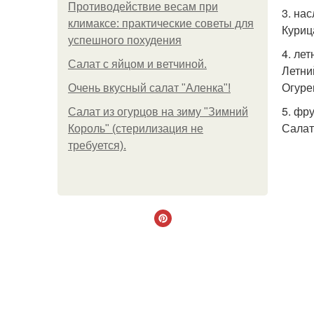
Противодействие весам при
3. на
климаксе: практические советы для
Куриц
успешного похудения
4. лет
Салат с яйцом и ветчиной.
Летни
Огуре
Очень вкусный салат "Аленка"!
5. фр
Салат из огурцов на зиму "Зимний
Салат
Король" (стерилизация не
требуется).