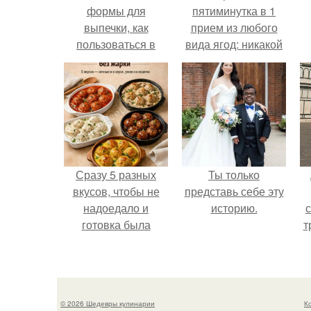
формы для
пятиминутка в 1
выпечки, как
прием из любого
пользоваться в
вида ягод: никакой
духовке. 9 правил
длительной варки,
а
использования
все витамины на
силиконовых
месте!
формам для
выпечки.
Сразу 5 разных
Ты только
вкусов, чтобы не
представь себе эту
надоедало и
историю.
готовка была
т
проще.
в
© 2026 Шедевры кулинарии
К