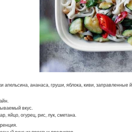
ки апельсина, ананаса, груши, яблока, киви, заправленные 
айн.
ываемый вкус.
р, яйцо, огурец, рис, лук, сметана.
оренция.
есный вкус из простых продуктов.