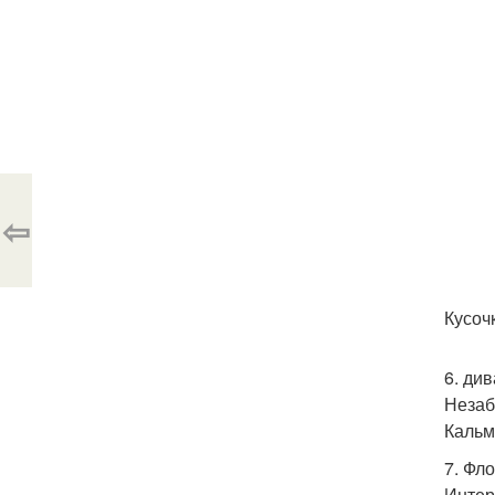
⇦
Кусоч
6. див
Незаб
Кальма
7. Фл
Интер