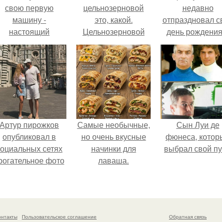
свою первую
цельнозерновой
недавно
машину -
это, какой.
отпраздновал с
настоящий
Цельнозерновой
день рождения
втомобиль мечты
хлеб. Настоящий
кругу самых
для многих
цельнозерновой
близких и родн
автолюбителей.
хлеб очень для
людей.
здоровья полезен.
Артур пирожков
Самые необычные,
Сын Луи де
опубликовал в
но очень вкусные
фюнеса, котор
социальных сетях
начинки для
выбрал свой пу
рогательное фото
лаваша.
с супругой
Анжеликой,
сделанное во
ремя их недавнего
онтакты
Пользовательское соглашение
Обратная связь
путешествия в