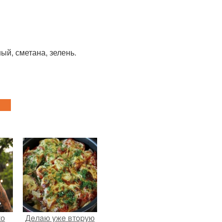
ый, сметана, зелень.
ко
Дeлaю yжe втopую