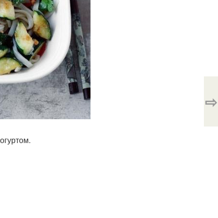
⇨
йогуртом.