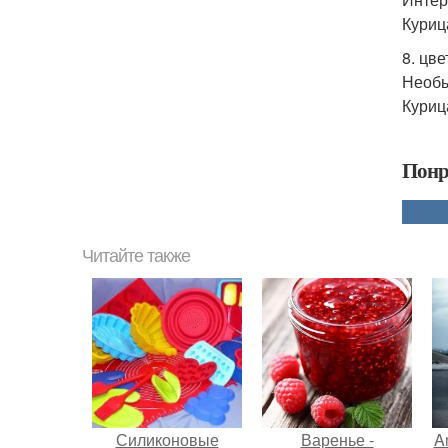
Курица
8. цве
Необы
Куриц
Понр
Читайте также
Силиконовые
Варенье -
A