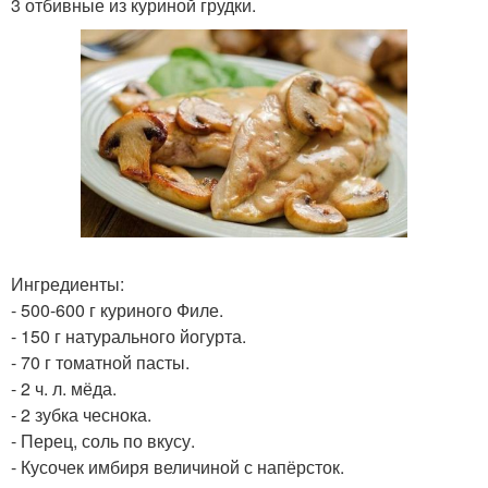
3 отбивные из куриной грудки.
Ингредиенты:
- 500-600 г куриного Филе.
- 150 г натурального йогурта.
- 70 г томатной пасты.
- 2 ч. л. мёда.
- 2 зубка чеснока.
- Перец, соль по вкусу.
- Кусочек имбиря величиной с напёрсток.