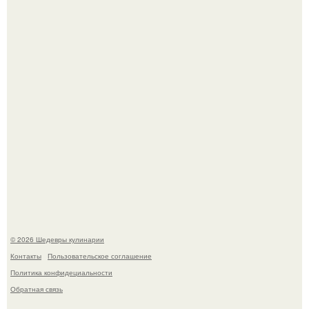
Самые необычные, но очень вкусные начинки для
лаваша.
Любуемся сногсшибательным актерским составом на
очередной премьере нового человека - паука.
© 2026 Шедевры кулинарии
Контакты
Пользовательское соглашение
Политика конфидециальности
Обратная связь