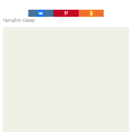
Читайте также
Американский яблочный пирог.
Кабачковая запеканка с фаршем и помидорами.