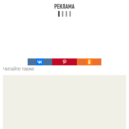
Читайте также
Грибные "Бифштексы" с яйцом.