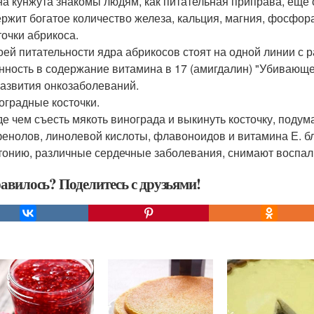
а кунжута знакомы людям, как питательная приправа, еще с
ержит богатое количество железа, кальция, магния, фосфор
точки абрикоса.
оей питательности ядра абрикосов стоят на одной линии с
нность в содержание витамина в 17 (амигдалин) "Убивающег
развития онкозаболеваний.
ноградные косточки.
е чем съесть мякоть винограда и выкинуть косточку, подума
енолов, линолевой кислоты, флавоноидов и витамина Е. бл
тонию, различные сердечные заболевания, снимают воспал
авилось? Поделитесь с друзьями!