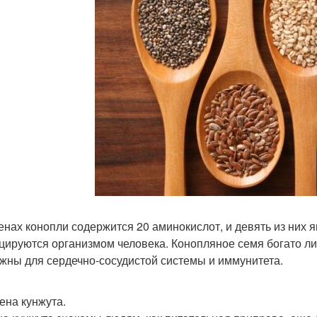
енах конопли содержится 20 аминокислот, и девять из них 
цируются организмом человека. Конопляное семя богато лино
ажны для сердечно-сосудистой системы и иммунитета.
мена кунжута.