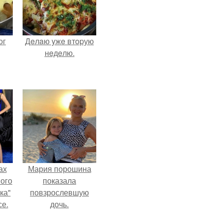
ог
Дeлaю yжe втopую
нeдeлю.
ах
Мария порошина
вого
показала
ка"
повзрослевшую
се.
дочь.