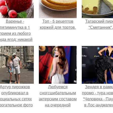
Варенье -
Топ - 5 рецептов
Татарский пир
пятиминутка в 1
коржей для тортов.
"Сметанник".
прием из любого
ида ягод: никакой
лительной варки,
все витамины на
месте!
Артур пирожков
Любуемся
Зендея в рамк
опубликовал в
сногсшибательным
промо - тура но
социальных сетях
актерским составом
"Человека - Пау
рогательное фото
на очередной
в Лос-анджеле
с супругой
премьере нового