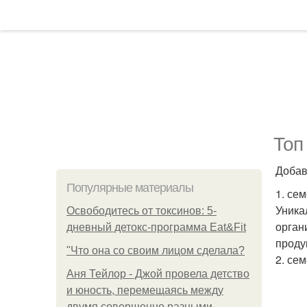
Топ
Добав
Популярные материалы
1. се
Уника
Освободитесь от токсинов: 5-
орган
дневный детокс-программа Eat&Fit
проду
"Что она со своим лицом сделала?
2. се
Аня Тейлор - Джой провела детство
и юность, перемещаясь между
двумя совершенно разными