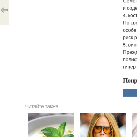
Семен
⇦
и сод
4. кос
По св
особе
риск 
5. ви
Прежд
полиф
гипер
Понр
Читайте также