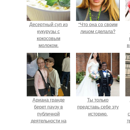
Десертный суп из
"Что она со своим
кукурузы с
лицом сделала?
кокосовым
молоком.
в
д
Ариана гранде
Ты только
берет паузу в
представь себе эту
публичной
историю.
деятельности на
т
фоне слухов о