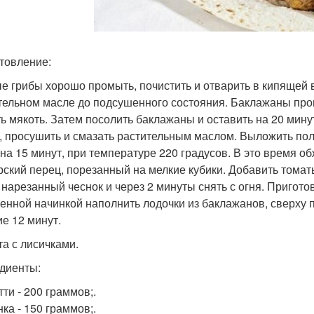
товление:
е грибы хорошо промыть, почистить и отварить в кипящей в
тельном масле до подсушенного состояния. Баклажаны пром
ь мякоть. Затем посолить баклажаны и оставить на 20 минут
, просушить и смазать растительным маслом. Выложить пол
на 15 минут, при температуре 220 градусов. В это время о
рский перец, порезанный на мелкие кубики. Добавить томат
 нарезанный чеснок и через 2 минуты снять с огня. Пригот
енной начинкой наполнить лодочки из баклажанов, сверху 
ие 12 минут.
та с лисичками.
диенты:
ти - 200 граммов;.
ка - 150 граммов;.