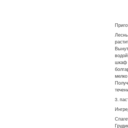
Приго
Лесны
расти
Вынут
водой
шкаф 
болга
мелко
Получ
течен
3. пас
Ингре
Спагет
Грудин