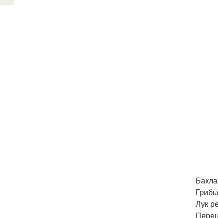
Бакла
Грибы
Лук ре
Перец 