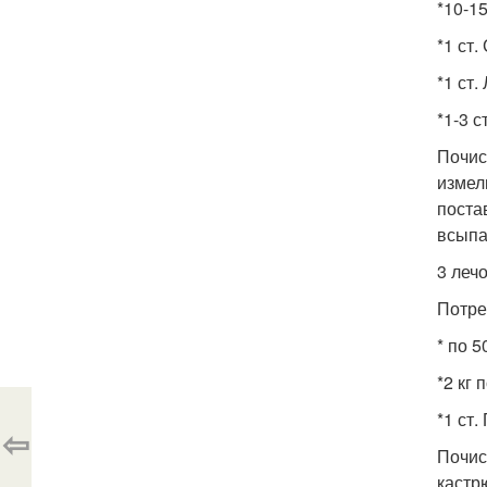
*10-1
*1 ст.
*1 ст.
*1-3 с
Почис
измел
поста
всыпа
3 леч
Потре
* по 5
*2 кг 
*1 ст
⇦
Почис
кастр