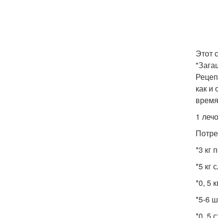
Этот 
"Зага
Рецеп
как и
время
1 лечо
Потре
*3 кг 
*5 кг 
*0, 5 
*5-6 ш
*0, 5 