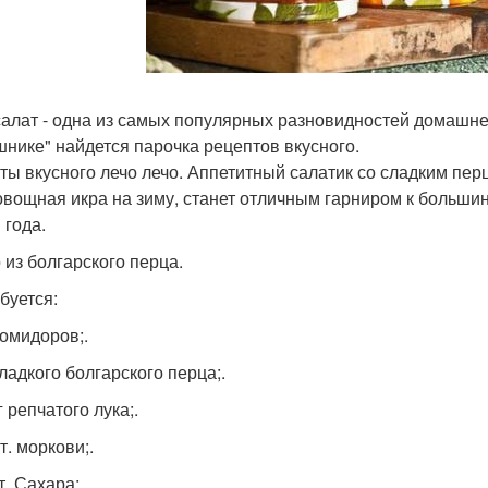
салат - одна из самых популярных разновидностей домашней
шнике" найдется парочка рецептов вкусного.
ты вкусного лечо лечо. Аппетитный салатик со сладким перц
 овощная икра на зиму, станет отличным гарниром к больш
 года.
 из болгарского перца.
буется:
помидоров;.
сладкого болгарского перца;.
кг репчатого лука;.
т. моркови;.
ст. Сахара;.