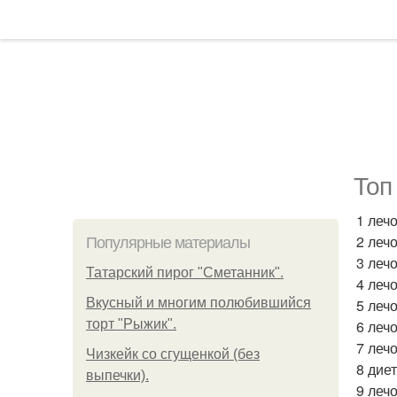
Топ
1 лечо
2 леч
Популярные материалы
3 леч
Татарский пирог "Сметанник".
4 леч
Вкусный и многим полюбившийся
5 лечо
торт "Рыжик".
6 лечо
7 леч
Чизкейк со сгущенкой (без
8 дие
выпечки).
9 леч