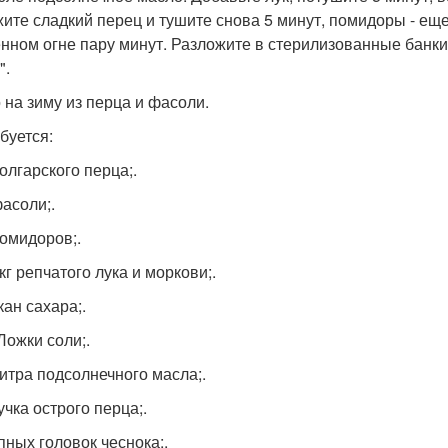
ите сладкий перец и тушите снова 5 минут, помидоры - еще
нном огне пару минут. Разложите в стерилизованные банки,
".
о на зиму из перца и фасоли.
буется:
болгарского перца;.
фасоли;.
помидоров;.
 кг репчатого лука и моркови;.
кан сахара;.
 Ложки соли;.
литра подсолнечного масла;.
учка острого перца;.
пных головок чеснока;.