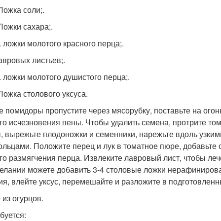
 Ложка соли;.
 Ложки сахара;.
ч. ложки молотого красного перца;.
лавровых листьев;.
ч. ложки молотого душистого перца;.
 Ложка столового уксуса.
 помидоры пропустите через мясорубку, поставьте на огонь,
го исчезновения пены. Чтобы удалить семена, протрите то
, вырежьте плодоножки и семенники, нарежьте вдоль узким
ольцами. Положите перец и лук в томатное пюре, добавьте с
го размягчения перца. Извлеките лавровый лист, чтобы лечо
елании можете добавить 3-4 столовые ложки нерафинирова
ия, влейте уксус, перемешайте и разложите в подготовленн
 из огурцов.
буется: