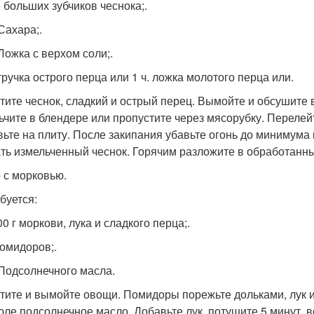
5 больших зубчиков чеснока;.
 Сахара;.
 Ложка с верхом соли;.
тручка острого перца или 1 ч. ложка молотого перца или.
тите чеснок, сладкий и острый перец. Вымойте и обсушите
ьчите в блендере или пропустите через мясорубку. Перелейт
вьте на плиту. После закипания убавьте огонь до минимума 
ть измельченный чеснок. Горячим разложите в обработанны
о с морковью.
буется:
00 г моркови, лука и сладкого перца;.
помидоров;.
. Подсолнечного масла.
тите и вымойте овощи. Помидоры порежьте дольками, лук и 
юле подсолнечное масло. Добавьте лук, потушите 5 минут, в