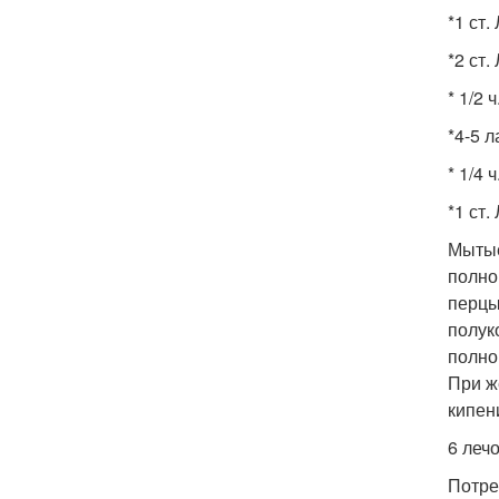
*1 ст.
*2 ст.
* 1/2 
*4-5 
* 1/4 
*1 ст.
Мытые
полно
перцы
полук
полно
При ж
кипен
6 лечо
Потре