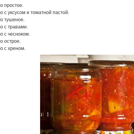
чо простое.
чо с уксусом и томатной пастой.
чо тушеное.
чо с травами.
чо с чесноком.
о острое.
чо с хреном.