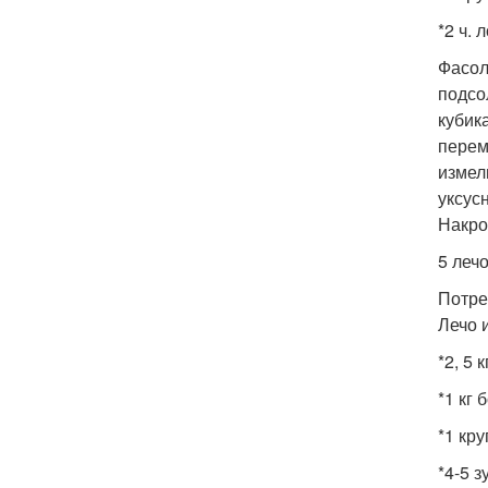
*2 ч. 
Фасол
подсо
кубик
перем
измел
уксус
Накро
5 лечо
Потре
Лечо 
*2, 5 
*1 кг 
*1 кру
*4-5 з