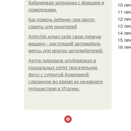
Кабачковая запеканка с фаршем и
10 ле
помидорами.
11 ле
12 ле
Как помочь ребенку при рвоте:
13 ле
советы для родителей
14 ле
Amirchik купил себе свою первую
15 леч
машину - настоящий автомобиль
16 ле
мечты для многих автолюбителей.
Артур пирожков опубликовал в
социальных сетях трогательное
фото с супругой Анжеликой,
сделанное во время их недавнего
путешествия в Италию.