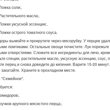
 Ложка соли;.
 Растительного масла;.
 Ложки уксусной эссенции;.
 Ложки острого томатного соуса.
оры вымойте и прокрутите через мясорубку. У перцев удал
ыми ломтиками. Остальные овощи почистите. Лук порежьте 
ыми отверстиями. Сложите все ингредиенты для лечо, кром
ьте специи, растительное масло, уксусную эссенцию, соус, 
те перец и снова доведите до кипения. Варите 15-20 минут
, закатайте. Храните в прохладном месте.
о "Семейное".
буется:
помидоров;.
тручков крупного мясистого перца;.