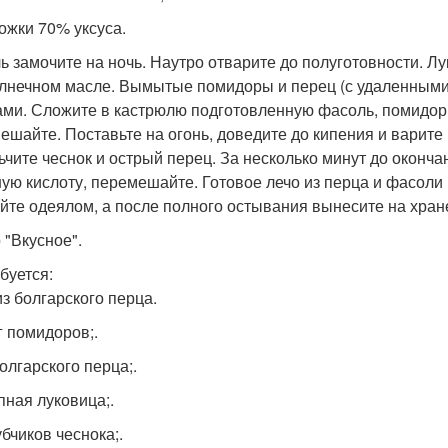
ложки 70% уксуса.
ь замочите на ночь. Наутро отварите до полуготовности. Лу
лнечном масле. Вымытые помидоры и перец (с удаленными
ами. Сложите в кастрюлю подготовленную фасоль, помидоры,
ешайте. Поставьте на огонь, доведите до кипения и варите 
ьчите чеснок и острый перец. За несколько минут до оконча
ную кислоту, перемешайте. Готовое лечо из перца и фасоли
йте одеялом, а после полного остывания вынесите на хран
 "Вкусное".
буется:
из болгарского перца.
кг помидоров;.
болгарского перца;.
пная луковица;.
убчиков чеснока;.