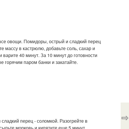
 все овощи. Помидоры, острый и сладкий перец
е массу в кастрюлю, добавьте соль, сахар и
и варите 40 минут. За 10 минут до готовности
е горячим паром банки и закатайте.
⇨
сладкий перец - соломкой. Разогрейте в
сыпьте морковь и кипятите еще 5 минут.