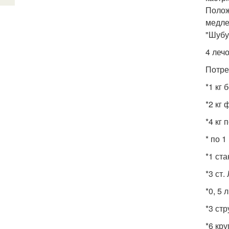
Полож
медле
"Шубу
4 леч
Потре
*1 кг 
*2 кг 
*4 кг 
* по 1
*1 ста
*3 ст.
*0, 5 
*3 стр
*6 кру