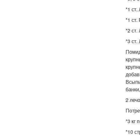
*1 ст.
*1 ст.
*2 ст.
*3 ст.
Помид
крупн
крупн
добав
Всыпь
банки
2 леч
Потре
*3 кг 
*10 с