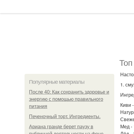
Топ
Насто
Популярные материалы
1. сму
После 40: Как сохранить здоровье и
Ингре
энергию с помощью правильного
Киви -
питания
Натура
Печеночный торт. Ингредиенты.
Свеже
Мед - 
Ариана гранде берет паузу в
Лёд - 
публичной деятельности на фоне