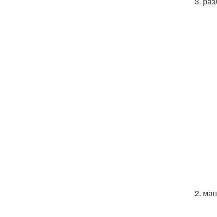
3. ра
2. ма