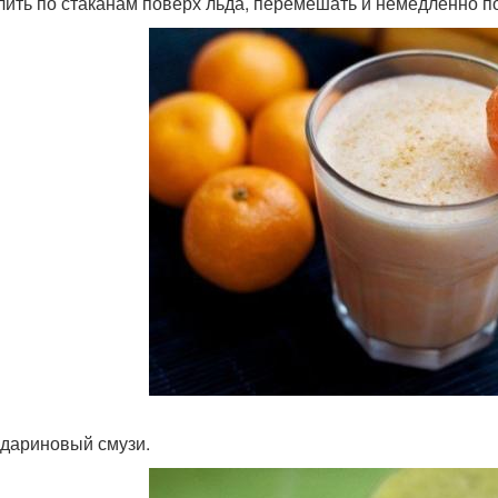
злить по стаканам поверх льда, перемешать и немедленно п
ндариновый смузи.