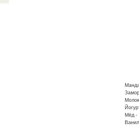
Манда
Замор
Молоко
Йогурт
Мёд - 
Ванили