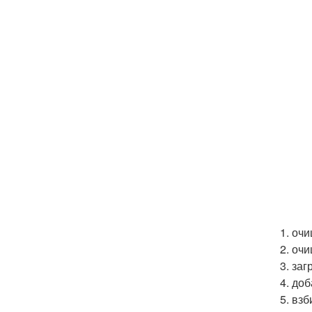
1. оч
2. оч
3. за
4. до
5. вз