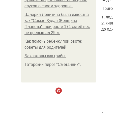
слухов о своем здоровье.
Приго
Валерия Левитина была известна
1. ле
как "Самая Худая Женщина
2. ки
Планеты": при росте 171 см её вес
до од
не превышал 25 кг.
Как помочь ребенку при рвоте:
советы для родителей
Баклажаны как грибы.
Татарский пирог "Сметанник".