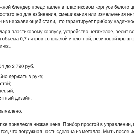
жной блендер представлен в пластиковом корпусе белого цв
достаточно для взбивания, смешивания или измельчения ин
н из нержавеющей стали, что гарантирует прибору надежнос
даря пластиковому корпусу, устройство нетяжелое, весит вс
н объема 0,7 литров со шкалой и плотной, резиновой крышко
ичка.
04 до 2 790 руб.
бно держать в руке;
стой;
шевый;
ятный дизайн.
выявлено.
упке привлекла низкая цена. Прибор простой в управлении,
тся, что погружная часть сделана из металла. Мыть после 