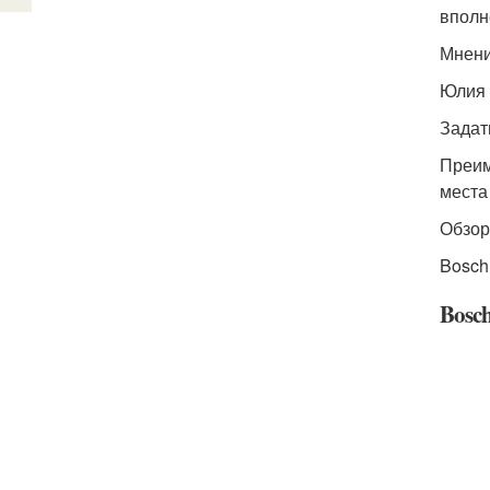
вполн
Мнени
Юлия 
Задат
Преим
места 
Обзор
Bosch
Bosc