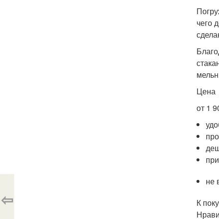
Погру
чего 
сдела
Благо
стака
мельн
Цена
от 1 9
удо
про
де
при
не 
⇦
К пок
Нрави