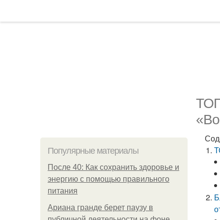
ТОП
«Bo
Сод
Т
Популярные материалы
После 40: Как сохранить здоровье и
энергию с помощью правильного
питания
Б
Ариана гранде берет паузу в
о
публичной деятельности на фоне