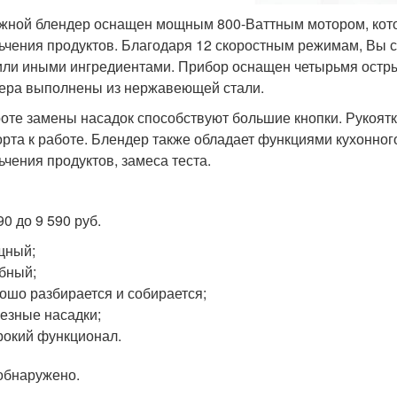
жной блендер оснащен мощным 800-Ваттным мотором, котор
ьчения продуктов. Благодаря 12 скоростным режимам, Вы 
или иными ингредиентами. Прибор оснащен четырьмя остры
ера выполнены из нержавеющей стали.
оте замены насадок способствуют большие кнопки. Рукоятк
рта к работе. Блендер также обладает функциями кухонног
ьчения продуктов, замеса теста.
90 до 9 590 руб.
щный;
бный;
ошо разбирается и собирается;
езные насадки;
окий функционал.
обнаружено.