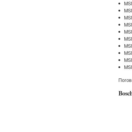
MS
MS
MS
MS
MS
MS
MS
MS
MS
MS
Погов
Bosc