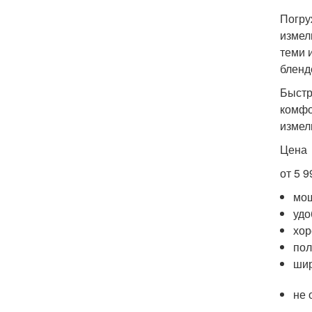
Погру
измел
теми 
бленд
Быстр
комфо
измел
Цена
от 5 9
мо
удо
хор
пол
шир
не 