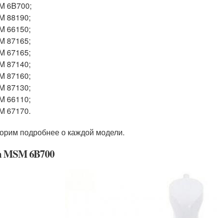
M 6B700;
M 88190;
M 66150;
M 87165;
M 67165;
M 87140;
M 87160;
M 87130;
M 66110;
M 67170.
орим подробнее о каждой модели.
h MSM 6B700