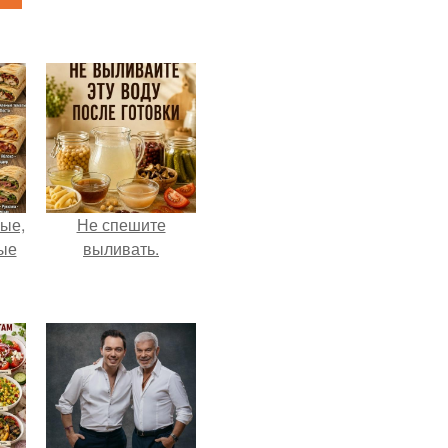
ые,
Не спешите
ные
выливать.