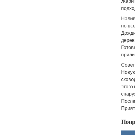
Жарит
подхо
Налив
по вс
Дожди
дерев
Готов
прилип
Совет
Новую
сково
этого
снару
После
Прият
Понр