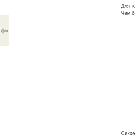
Для т
Чем б
⇦
Секре