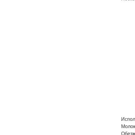
Испол
Молок
Обезж