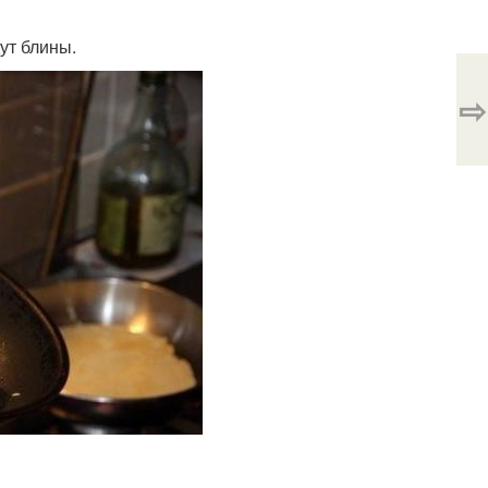
ут блины.
⇨