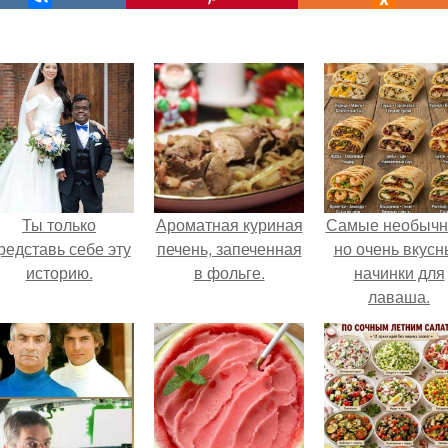
Ты только
Ароматная куриная
Самые необычн
редставь себе эту
печень, запеченная
но очень вкус
историю.
в фольге.
начинки для
лаваша.