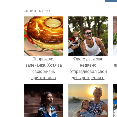
Читайте также
Творожная
Юра музыченко
запеканка. Хотя за
недавно
п
свою жизнь
отпраздновал свой
приготовила
день рождения в
немало запеканок и
кругу самых
чизкейков - эта
близких и родных
запеканка у меня
людей.
получилась мега
вкусной.