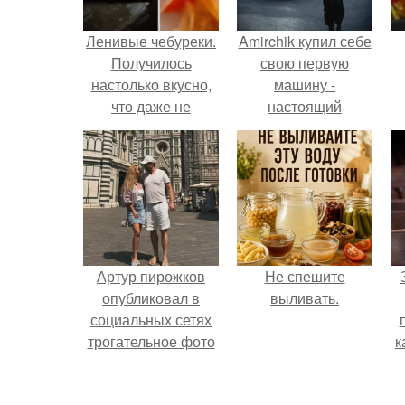
Ленивые чебуреки.
Amirchik купил себе
Получилось
свою первую
настолько вкусно,
машину -
что даже не
настоящий
ожидала!
автомобиль мечты
для многих
автолюбителей.
Артур пирожков
Не спешите
опубликовал в
выливать.
социальных сетях
трогательное фото
к
с супругой
Анжеликой,