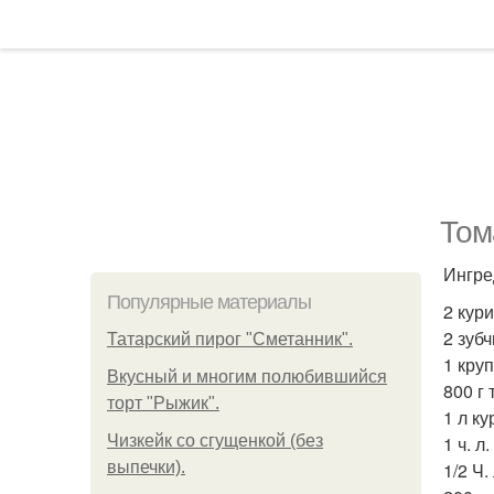
Том
Ингре
Популярные материалы
2 кур
2 зубч
Татарский пирог "Сметанник".
1 кру
Вкусный и многим полюбившийся
800 г
торт "Рыжик".
1 л ку
Чизкейк со сгущенкой (без
1 ч. л
выпечки).
1/2 Ч.