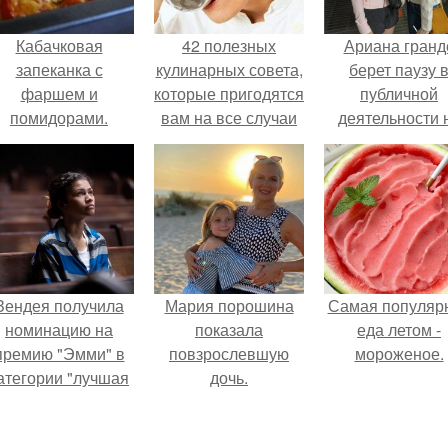
Кабачковая
42 полезных
Ариана гранд
запеканка с
кулинарных совета,
берет паузу 
фаршем и
которые пригодятся
публичной
помидорами.
вам на все случаи
деятельности 
жизни.
фоне слухов 
своем здоровь
Зендея получила
Мария порошина
Самая популяр
номинацию на
показала
еда летом -
премию "Эмми" в
повзрослевшую
мороженое.
атегории "лучшая
дочь.
актриса в
драматическом