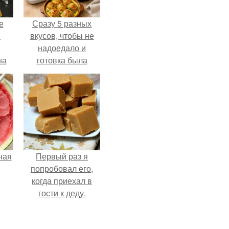
е
Сразу 5 разных
в
вкусов, чтобы не
надоедало и
на
готовка была
о
проще.
е.
ная
Первый раз я
попробовал его,
когда приехал в
гости к деду.