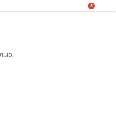
5
лью.