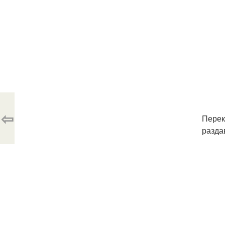
⇦
Перек
разда