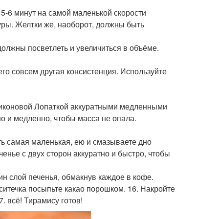
 5-6 минут на самой маленькой скорости
уры. Желтки же, наоборот, должны быть
должны посветлеть и увеличиться в объёме.
его совсем другая консистенция. Используйте
иликоновой Лопаткой аккуратными медленными
о и медленно, чтобы масса не опала.
ть самая маленькая, ею и смазываете дно
енье с двух сторон аккуратно и быстро, чтобы
н слой печенья, обмакнув каждое в кофе.
ситечка посыпьте какао порошком. 16. Накройте
. всё! Тирамису готов!