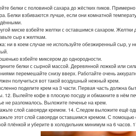
бейте белки с половиной сахара до жёстких пиков. Примерно
ра. Белки взбиваются лучше, если они комнатной температ
дёнными.
другой миске взбейте желтки с оставшимся сахаром. Желтки 
авьте сыр к желткам.
ка: ни в коем случае не используйте обезжиренный сыр, у н
ый.
рошенько взбейте миксером до однородности.
едините белки с сырной массой. Деревянной ложкой или с
ниями перемешайте снизу вверх. Работайте очень аккуратн
олжен получиться вот такой воздушный нежный крем.
ысленно поделите крем на 3 части. Первая часть должна бы
. 12. Вылейте кофе в плоскую посуду и обмакните в нём печ
ье не разломалось. Выложите печенье на крем.
мажьте слой савоярди кремом. 14. Следом выложите ещё оди
мажьте этот слой савоярди оставшимся кремом. С помощью 
ой плёнкой и уберите в холодильник минимум на 6 часов. 17