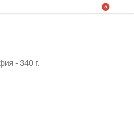
5
я - 340 г.