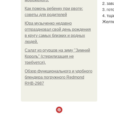
2. за
Как помочь ребенку при рвоте:
3. го
советы для родителей
4. тщ
Желтк
Юра музыченко недавно
отпраздновал свой день рождения
в кругу самых близких и родных
людей.
Салат из огурцов на зиму "Зимний
Король" (стерилизация не
требуется).
Обзор функционального и удобного
блендера погружного Redmond
RHB-2987