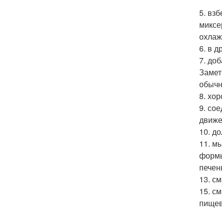
5. вз
миксе
охлаж
6. в 
7. доб
Замет
обычн
8. хо
9. со
движе
10. д
11. м
формы
печен
13. с
15. с
пищев