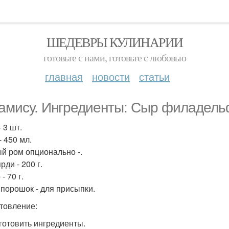
ШЕДЕВРЫ КУЛИНАРИИ
готовьте с нами, готовьте с любовью
главная
новости
статьи
амису. Ингредиенты: Сыр филадельфи
 3 шт.
- 450 мл.
й ром опционально -.
ди - 200 г.
- 70 г.
 порошок - для присыпки.
товление:
дготовить ингредиенты.