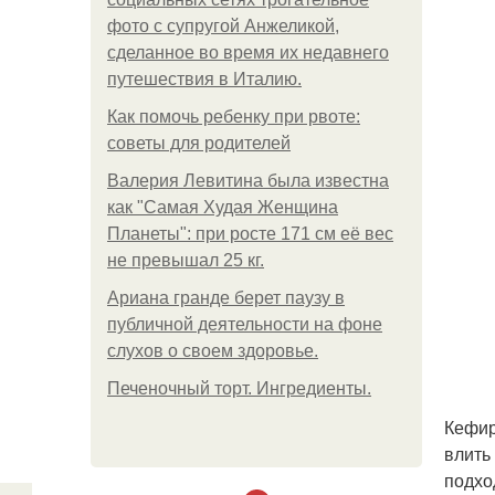
фото с супругой Анжеликой,
сделанное во время их недавнего
путешествия в Италию.
Как помочь ребенку при рвоте:
советы для родителей
Валерия Левитина была известна
как "Самая Худая Женщина
Планеты": при росте 171 см её вес
не превышал 25 кг.
Ариана гранде берет паузу в
публичной деятельности на фоне
слухов о своем здоровье.
Печеночный торт. Ингредиенты.
Кефир
влить
подхо