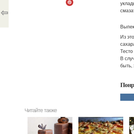
уклад
⇦
смаза
Выпек
Из эт
сахар
Тесто
В слу
быть,
Понр
Читайте также