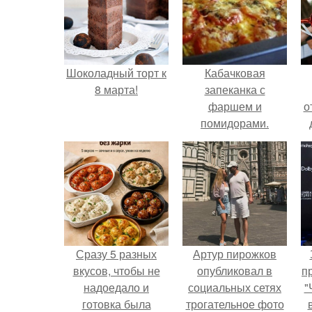
Шоколадный торт к
Кабачковая
8 марта!
запеканка с
фаршем и
о
помидорами.
Сразу 5 разных
Артур пирожков
вкусов, чтобы не
опубликовал в
п
надоедало и
социальных сетях
"
готовка была
трогательное фото