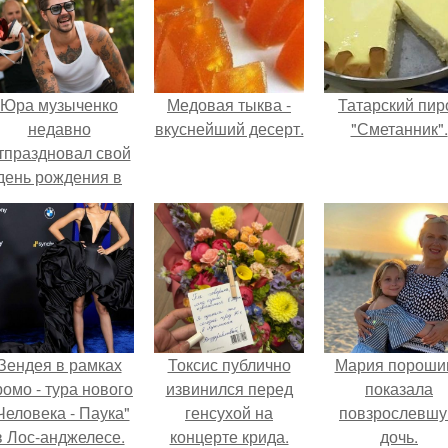
Юра музыченко
Медовая тыква -
Татарский пир
недавно
вкуснейший десерт.
"Сметанник".
тпраздновал свой
день рождения в
кругу самых
близких и родных
людей.
Зендея в рамках
Токсис публично
Мария пороши
ромо - тура нового
извинился перед
показала
Человека - Паука"
генсухой на
повзрослевш
в Лос-анджелесе.
концерте крида.
дочь.