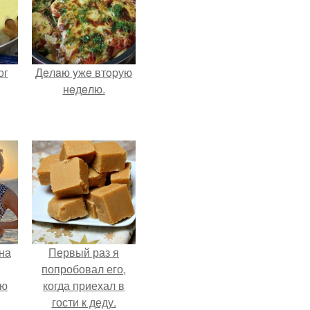
ог
Дeлaю yжe втopую
нeдeлю.
на
Первый раз я
попробовал его,
ую
когда приехал в
гости к деду.