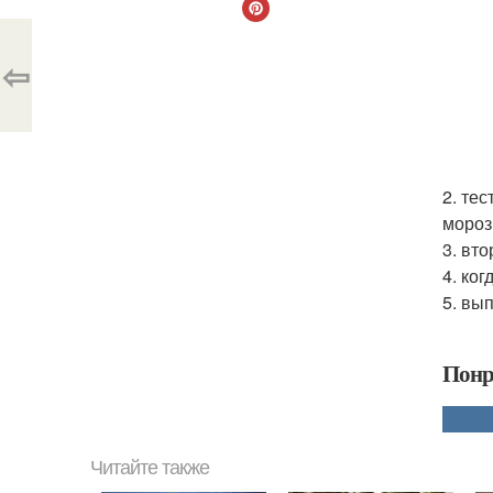
⇦
2. те
мороз
3. вт
4. ког
5. вы
Понр
Читайте также