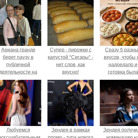
Ариана гранде
Супер - пирожки с
Сразу 5 разн
берет паузу в
капустой "Сигары" -
вкусов, чтобы 
публичной
нет слов, как
надоедало и
деятельности на
вкусно!
готовка был
фоне слухов о
проще.
своем здоровье.
Любуемся
Зендея в рамках
Зендея получи
ногсшибательным
промо - тура нового
номинацию н