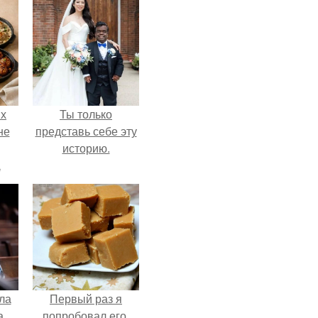
ых
Ты только
не
представь себе эту
историю.
а
ла
Первый раз я
а
попробовал его,