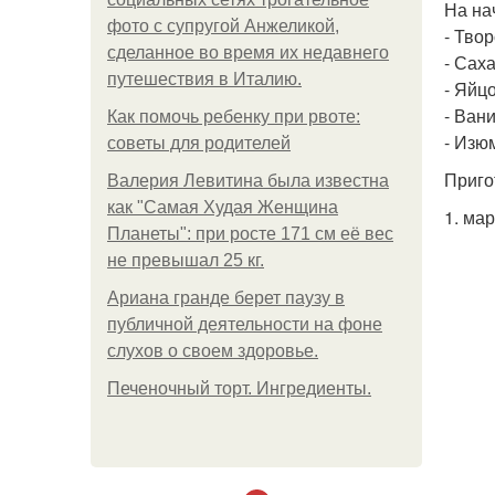
На на
фото с супругой Анжеликой,
- Твор
сделанное во время их недавнего
- Сахар
путешествия в Италию.
- Яйцо
- Ван
Как помочь ребенку при рвоте:
- Изю
советы для родителей
Приго
Валерия Левитина была известна
как "Самая Худая Женщина
1. ма
Планеты": при росте 171 см её вес
не превышал 25 кг.
Ариана гранде берет паузу в
публичной деятельности на фоне
слухов о своем здоровье.
Печеночный торт. Ингредиенты.