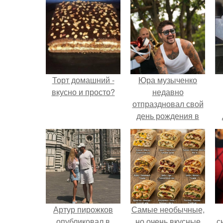
Торт домашний -
Юра музыченко
вкусно и просто?
недавно
отпраздновал свой
день рождения в
кругу самых
близких и родных
людей.
Артур пирожков
Самые необычные,
опубликовал в
но очень вкусные
с