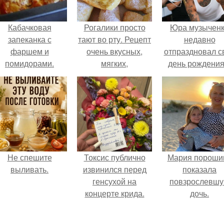
Кабачковая
Рогалики просто
Юра музычен
запеканка с
тают во рту. Рецепт
недавно
фаршем и
очень вкусных,
отпраздновал с
помидорами.
мягких,
день рождения
рассыпчатых
кругу самых
рогаликов.
близких и родн
людей.
Не спешите
Токсис публично
Мария пороши
выливать.
извинился перед
показала
генсухой на
повзрослевш
концерте крида.
дочь.