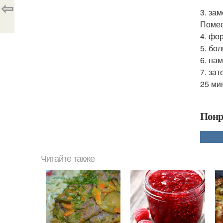
⇦
3. за
Помес
4. фо
5. бо
6. на
7. за
25 ми
Понр
Читайте также