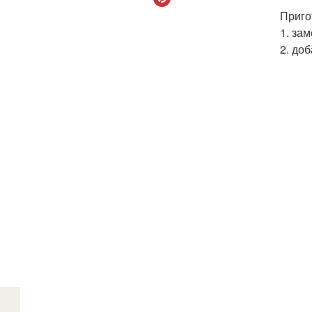
Приго
1. за
2. до