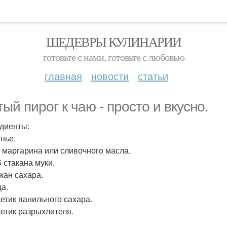
ШЕДЕВРЫ КУЛИНАРИИ
готовьте с нами, готовьте с любовью
главная
новости
статьи
тый пирог к чаю - просто и вкусно.
диенты:
енье.
 г маргарина или сливочного масла.
 5 стакана муки.
акан сахара.
ца.
кетик ванильного сахара.
кетик разрыхлителя.