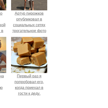
ко
Артур пирожков
опубликовал в
вой
социальных сетях
 в
трогательное фото
с супругой
ых
Анжеликой,
сделанное во
время их недавнего
путешествия в
Италию.
на
Первый раз я
попробовал его,
ую
когда приехал в
гости к деду.