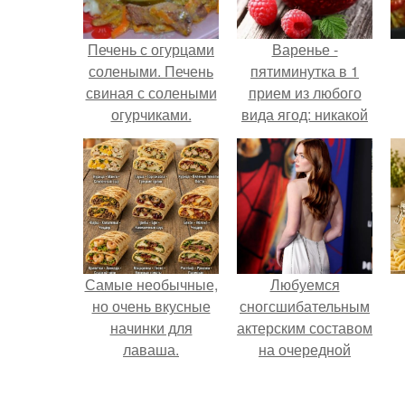
Печень с огурцами
Варенье -
солеными. Печень
пятиминутка в 1
свиная с солеными
прием из любого
огурчиками.
вида ягод: никакой
длительной варки,
все витамины на
месте!
Самые необычные,
Любуемся
но очень вкусные
сногсшибательным
начинки для
актерским составом
лаваша.
на очередной
премьере нового
человека - паука.