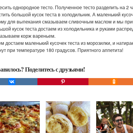
месить однородное тесто. Полученное тесто разделить на 2 
тить большой кусок теста в холодильник. А маленький кусоч
рму для выпекания смазываем сливочным маслом и мы при
льшой кусок теста достаем из холодильника и руками расп
мазываем корж вареньем.
тем достаем маленький кусочек теста из морозилки, и натир
нут при температуре 180 градусов. Приятного аппетита!
авилось? Поделитесь с друзьями!