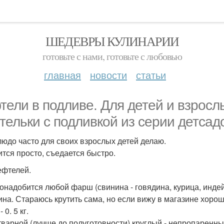
ШЕДЕВРЫ КУЛИНАРИИ
готовьте с нами, готовьте с любовью
главная
новости
статьи
тели в подливе. Для детей и взросл
тельки с подливкой из серии детсадо
людо часто для своих взрослых детей делаю.
ится просто, съедается быстро.
ефтелей.
онадобится любой фарш (свинина - говядина, курица, инде
ина. Стараюсь крутить сама, но если вижу в магазине хорош
 0. 5 кг.
тварной (лучше до полуготовности) круглый - непропаренный 