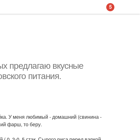
5
ых предлагаю вкусные
вского питания.
йка. У меня любимый - домашний (свинина -
ий фарш, то беру.
( 0. 3-0. 5 стак. Сырого риса перед варкой.