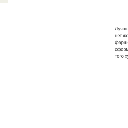
Лучше
нет ж
фарше
сформ
того 