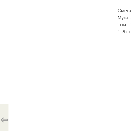
Сметан
Мука -
Том. П
1, 5 с
⇦