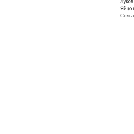
Луков
Яйцо 
Соль п