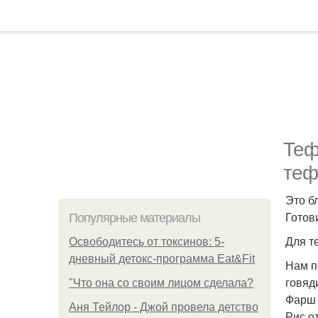
Теф
теф
Это б
Готов
Популярные материалы
Для т
Освободитесь от токсинов: 5-
дневный детокс-программа Eat&Fit
Нам п
говяд
"Что она со своим лицом сделала?
Фарш -
Аня Тейлор - Джой провела детство
Рис о