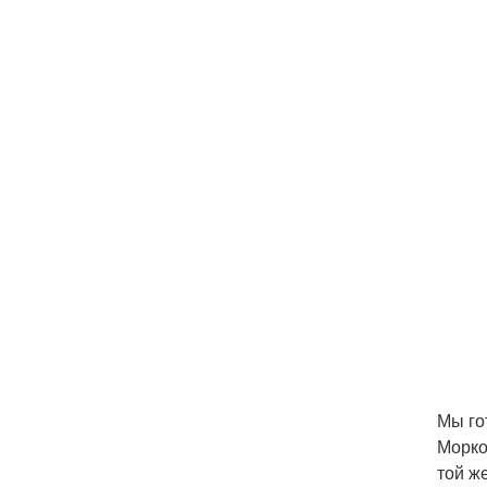
Мы го
Морко
той ж