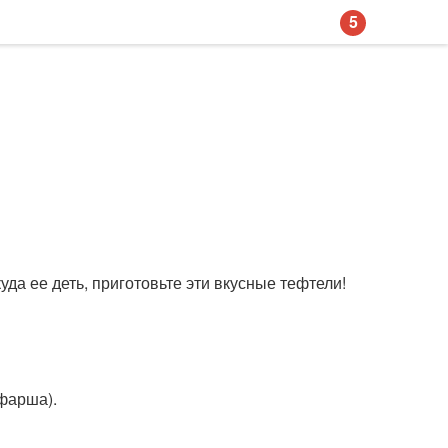
5
куда ее деть, приготовьте эти вкусные тефтели!
 фарша).