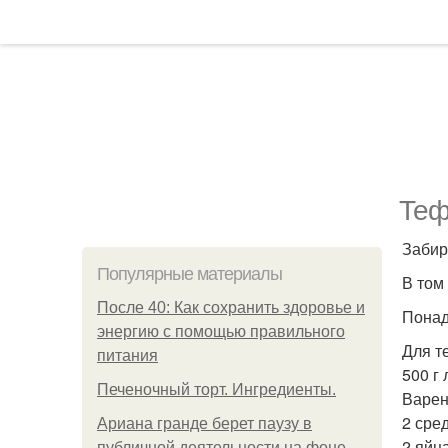
Теф
Забир
Популярные материалы
В том 
После 40: Как сохранить здоровье и
Понад
энергию с помощью правильного
Для т
питания
500 г
Печеночный торт. Ингредиенты.
Варен
2 сре
Ариана гранде берет паузу в
2 яйца
публичной деятельности на фоне