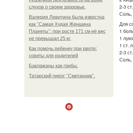
2-3 ст
слухов о своем здоровье.
Соль,
Валерия Левитина была известна
Для с
как "Самая Худая Женщина
1 бол
Планеты": при росте 171 см её вес
1 лук
не превышал 25 кг.
1 ст. 
Как помочь ребенку при рвоте:
2-3 ст
советы для родителей
Соль,
Баклажаны как грибы.
Татарский пирог "Сметанник".