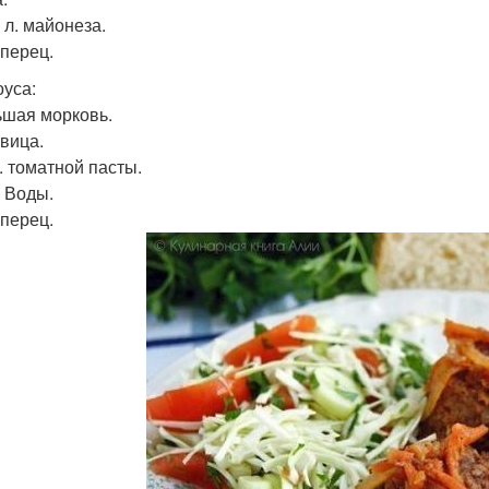
. л. майонеза.
 перец.
оуса:
ьшая морковь.
овица.
л. томатной пасты.
. Воды.
 перец.