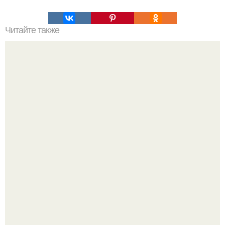
Читайте также
Хрустящие огурцы - необычный рецепт приготовления.
Кабачковая запеканка с фаршем и помидорами.