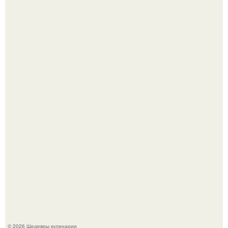
Зендея получила номинацию на премию "Эмми" в
категории "лучшая актриса в драматическом сериале" за
третий сезон "эйфории".
Сын Луи де фюнеса, который выбрал свой путь.
© 2026 Шедевры кулинарии