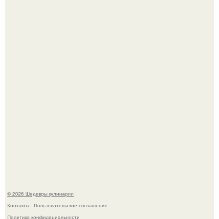
Зендея получила номинацию на премию "Эмми" в
категории "лучшая актриса в драматическом сериале" за
третий сезон "эйфории".
Лето - лучшее время для сочных овощей, свежей зелени
и салатов, которые готовятся буквально за несколько
минут.
© 2026 Шедевры кулинарии
Контакты
Пользовательское соглашение
Политика конфидециальности