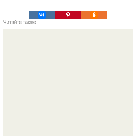
Читайте также
Питание для костного мозга. Полезные продукты для
костного мозга.