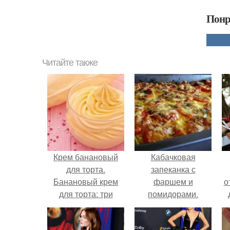
Понр
Читайте также
Крем банановый
Кабачковая
для торта.
запеканка с
Банановый крем
фаршем и
о
для торта: три
помидорами.
рецепта как
приготовить.