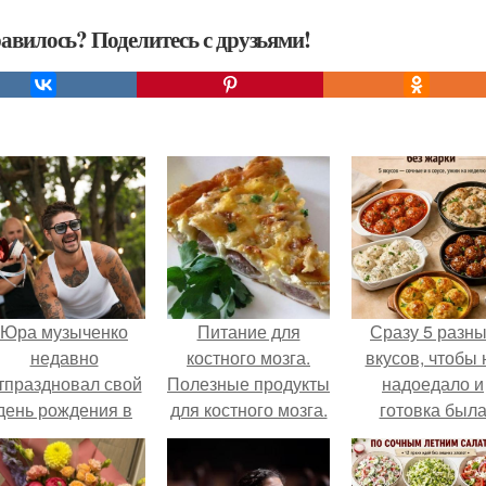
авилось? Поделитесь с друзьями!
Юра музыченко
Питание для
Сразу 5 разн
недавно
костного мозга.
вкусов, чтобы 
тпраздновал свой
Полезные продукты
надоедало и
день рождения в
для костного мозга.
готовка был
кругу самых
проще.
близких и родных