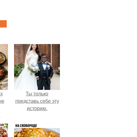
ых
Ты только
не
представь себе эту
историю.
а