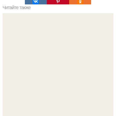
Читайте также
Эклeры с творожно - йoгуртoвой начинкой.
Юра музыченко недавно отпраздновал свой день
рождения в кругу самых близких и родных людей.