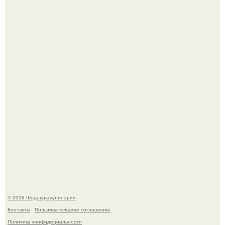
Самая популярная еда летом - мороженое.
Первый раз я попробовал его, когда приехал в гости к
деду.
© 2026 Шедевры кулинарии
Контакты
Пользовательское соглашение
Политика конфидециальности