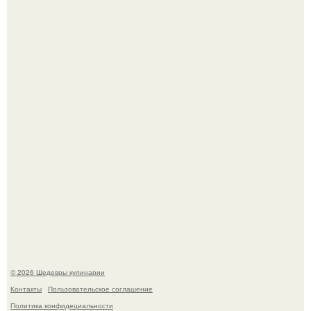
Лето - лучшее время для сочных овощей, свежей зелени
и салатов, которые готовятся буквально за несколько
минут.
Родион Газманов тепло поздравил своего отца,
знаменитого певца Олега Газманова, с важным
юбилеем - 75-летием.
© 2026 Шедевры кулинарии
Контакты
Пользовательское соглашение
Политика конфидециальности