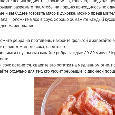
ешайте все ингредиенты (кроме мяса, конечно) в подходяще
брышки разрежьте так, чтобы на порцию приходилось по одно
ые и вы будете готовить мясо в духовке, можно предваритель
лала. Положите мясо в соус, хорошо обмажьте каждый кусок
 для маринования.
ложите ребра на противень, накройте фольгой и запекайте от
ит слишком много сока, слейте его.
тавшимся соусом смазывайте ребра каждые 20-30 минут. Чер
ости.
ли соус останется, сварите его остатки на медленном огне, 
айте отдельно для тех, кто любит рёбрышки с двойной порци