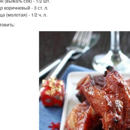
н (выжать сок) - 1/2 шт.
р коричневый - 3 ст. л.
ца (молотая) - 1/2 ч. л.
товить: