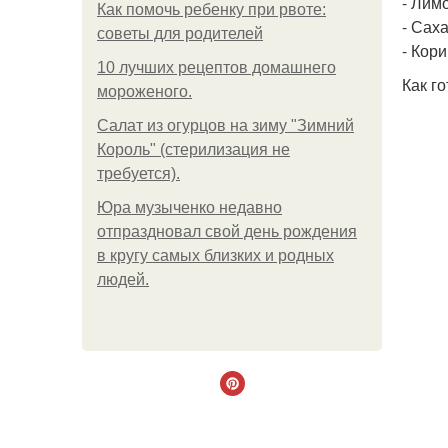
- Лимо
Как помочь ребенку при рвоте:
- Саха
советы для родителей
- Кори
10 лучших рецептов домашнего
Как го
мороженого.
Салат из огурцов на зиму "Зимний
Король" (стерилизация не
требуется).
Юра музыченко недавно
отпраздновал свой день рождения
в кругу самых близких и родных
людей.