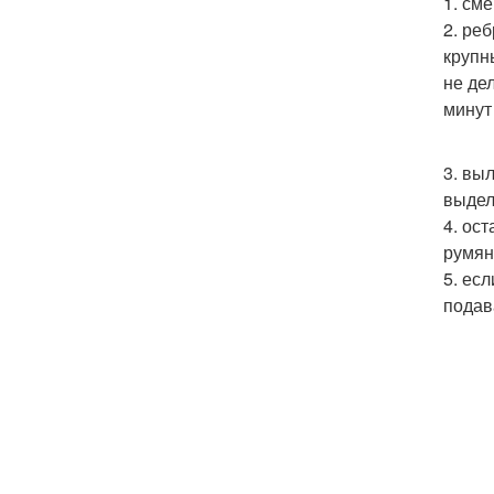
1. см
2. ре
крупн
не де
минут
3. вы
выдел
4. ос
румян
5. ес
подав