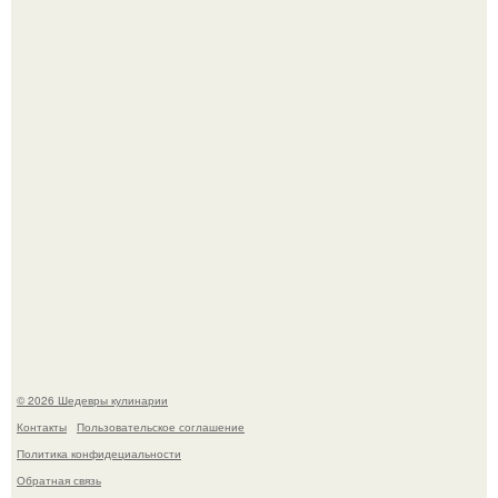
Не спешите выливать.
Зендея получила номинацию на премию "Эмми" в
категории "лучшая актриса в драматическом сериале" за
третий сезон "эйфории".
© 2026 Шедевры кулинарии
Контакты
Пользовательское соглашение
Политика конфидециальности
Обратная связь