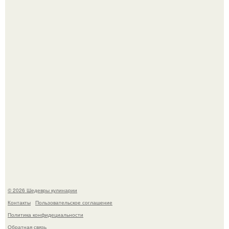
Мария порошина показала повзрослевшую дочь.
Сын Луи де фюнеса, который выбрал свой путь.
© 2026 Шедевры кулинарии
Контакты
Пользовательское соглашение
Политика конфидециальности
Обратная связь