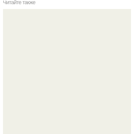
Читайте также
Хлеб цельнозерновой это, какой. Цельнозерновой хлеб.
Настоящий цельнозерновой хлеб очень для здоровья
полезен.
Amirchik купил себе свою первую машину - настоящий