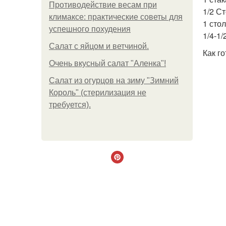
Противодействие весам при
1/2 С
климаксе: практические советы для
1 сто
успешного похудения
1/4-1
Салат с яйцом и ветчиной.
Как го
Очень вкусный салат "Аленка"!
Салат из огурцов на зиму "Зимний
Король" (стерилизация не
требуется).