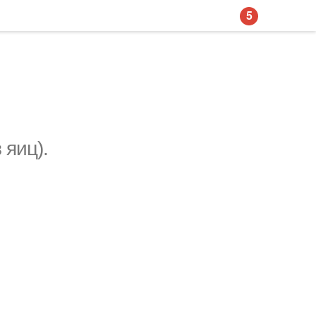
5
 яиц).