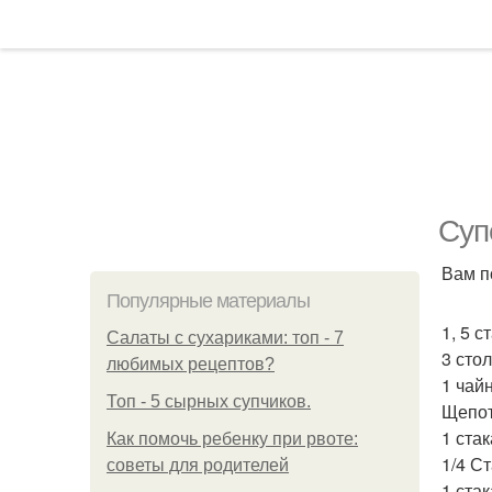
Суп
Вам п
Популярные материалы
1, 5 с
Салаты с сухариками: топ - 7
3 сто
любимых рецептов?
1 чай
Топ - 5 сырных супчиков.
Щепот
1 стак
Как помочь ребенку при рвоте:
1/4 С
советы для родителей
1 ста