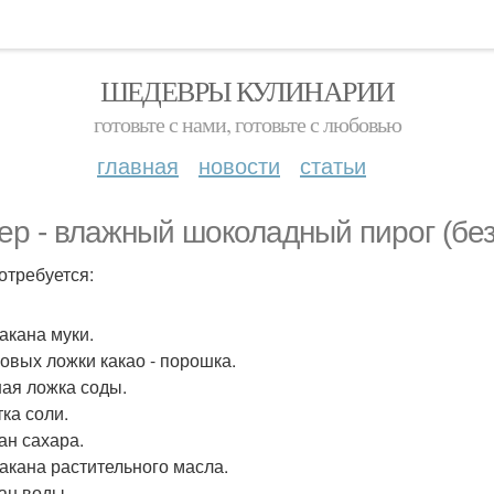
ШЕДЕВРЫ КУЛИНАРИИ
готовьте с нами, готовьте с любовью
главная
новости
статьи
ер - влажный шоколадный пирог (без
отребуется:
такана муки.
ловых ложки какао - порошка.
ная ложка соды.
ка соли.
ан сахара.
такана растительного масла.
кан воды.