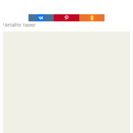
Читайте также
Котлеты по-киевски с куриным фаршем.