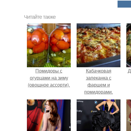
Читайте также
Помидоры с
Кабачковая
Д
огурцами на зиму
запеканка с
(овощное ассорти).
фаршем и
помидорами.