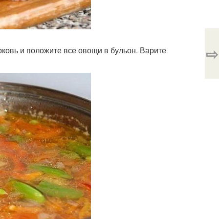
⇨
орковь и положите все овощи в бульон. Варите