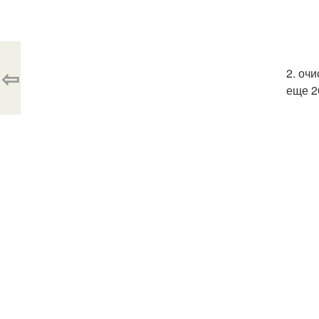
⇦
2. оч
еще 2