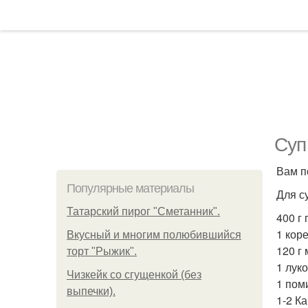
Суп
Вам п
Популярные материалы
Для с
Татарский пирог "Сметанник".
400 г 
1 кор
Вкусный и многим полюбившийся
120 г
торт "Рыжик".
1 лук
Чизкейк со сгущенкой (без
1 пом
выпечки).
1-2 К