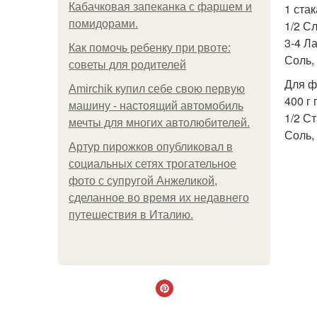
Кабачковая запеканка с фаршем и
1 ста
помидорами.
1/2 С
3-4 Л
Как помочь ребенку при рвоте:
Соль,
советы для родителей
Для ф
Amirchik купил себе свою первую
400 г
машину - настоящий автомобиль
1/2 С
мечты для многих автолюбителей.
Соль,
Артур пирожков опубликовал в
социальных сетях трогательное
фото с супругой Анжеликой,
сделанное во время их недавнего
путешествия в Италию.