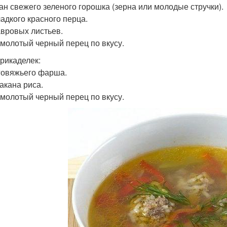
кан свежего зеленого горошка (зерна или молодые стручки).
ладкого красного перца.
авровых листьев.
 молотый черный перец по вкусу.
рикаделек:
 говяжьего фарша.
такана риса.
 молотый черный перец по вкусу.