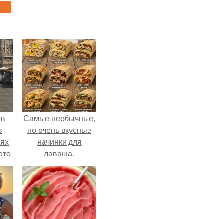
ов
Самые необычные,
в
но очень вкусные
тях
начинки для
ото
лаваша.
о
него
в