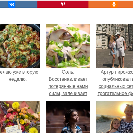
eлaю yжe втopую
Соль.
Артур пирожк
нeдeлю.
Восстанавливает
опубликовал 
потерянные нами
социальных се
силы, залечивает
трогательное ф
дыры в астральном
с супругой
теле.
Анжеликой,
сделанное в
время их недав
путешествия 