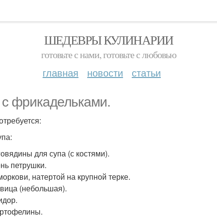
ШЕДЕВРЫ КУЛИНАРИИ
готовьте с нами, готовьте с любовью
главная
новости
статьи
 с фрикадельками.
отребуется:
упа:
говядины для супа (с костями).
ень петрушки.
 моркови, натертой на крупной терке.
овица (небольшая).
идор.
артофелины.