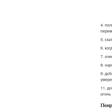
4. по
перем
5. ск
6. ко
7. оч
8. на
9. до
умере
11. д
огонь
Понр