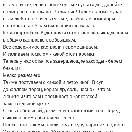
в том случае, если любите густые супы воды, долейте
примерно полстакана. Внимание! Только в том случае,
если любите не очень густые, разбавьте помидоры
настолько, чтоб вам было приятно кушать.
Когда картофель будет почти готов, овощи выкладываем
в общую кастрюлю к ребрышкам:
Все содержимое кастрюли перемешиваем.
И заливаем томатом - какой стоит аромат.
Теперь у нас остались завершающие аккорды - берем
базилик.
Мелко режем его:
Так же поступаем с кинзой и петрушкой. В суп
добавляем перец, кориандр, соль, чеснок - что вы
любите и что вам напоминает о кавказской
замечательной кухне.
Огонь небольшой, даем супу только томиться. Перед
выключением добавляем зелень.
После того, как мы влили томат, супу вариться недолго.
У меня это примерно 20 минут. И надо сразу звать