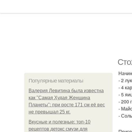
Сто
Начин
- 2 лу
Популярные материалы
- 4 к
Валерия Левитина была известна
- 5 яи
как "Самая Худая Женщина
- 200 
Планеты": при росте 171 см её вес
- Май
не превышал 25 кг.
- Соль
Вкусные и полезные: топ-10
рецептов детокс смузи для
Приго