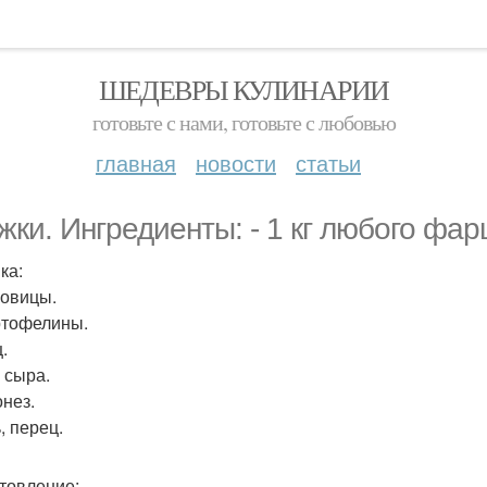
ШЕДЕВРЫ КУЛИНАРИИ
готовьте с нами, готовьте с любовью
главная
новости
статьи
жки. Ингредиенты: - 1 кг любого фар
ка:
ковицы.
артофелины.
ц.
г сыра.
онез.
, перец.
товление: