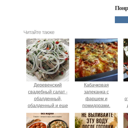
Понр
Читайте также
Деревенский
Кабачковая
свадебный салат -
запеканка с
обалденный,
фаршем и
о
обалденный и еще
помидорами.
раз обалденный!