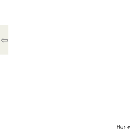
⇦
На яи