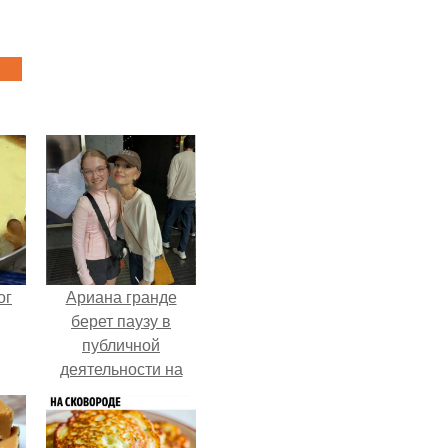
ог
Ариана гранде
берет паузу в
публичной
деятельности на
фоне слухов о
своем здоровье.