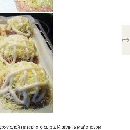
⇨
рху слой натертого сыра. И залить майонезом.