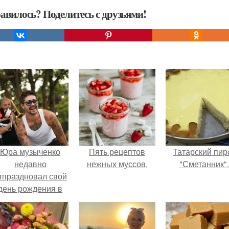
авилось? Поделитесь с друзьями!
Юра музыченко
Пять рецептов
Татарский пир
недавно
нежных муссов.
"Сметанник".
тпраздновал свой
день рождения в
кругу самых
близких и родных
людей.