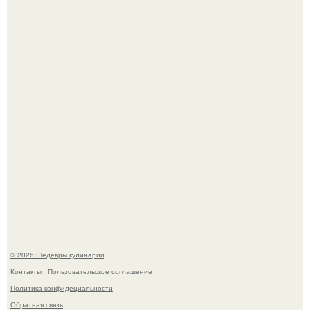
Мария порошина показала повзрослевшую дочь.
Первый раз я попробовал его, когда приехал в гости к
деду.
© 2026 Шедевры кулинарии
Контакты
Пользовательское соглашение
Политика конфидециальности
Обратная связь