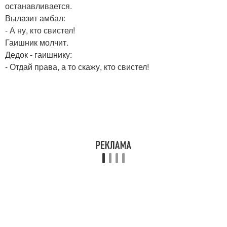
останавливается.
Вылазит амбал:
- А ну, кто свистел!
Гаишник молчит.
Дедок - гаишнику:
- Отдай пpава, а то скажу, кто свистел!