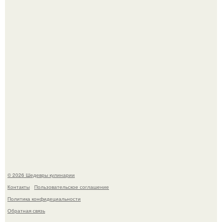
Токсис публично извинился перед генсухой на концерте
крида.
Мария порошина показала повзрослевшую дочь.
© 2026 Шедевры кулинарии
Контакты
Пользовательское соглашение
Политика конфидециальности
Обратная связь