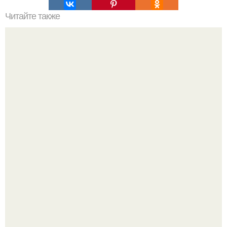
Читайте также
Вареный омлет в пакете, по вкусу, как сливочный сыр.
Аня Тейлор - Джой провела детство и юность,
перемещаясь между двумя совершенно разными