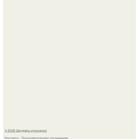
Токсис публично извинился перед генсухой на концерте
крида.
Зендея получила номинацию на премию "Эмми" в
категории "лучшая актриса в драматическом сериале" за
третий сезон "эйфории".
© 2026 Шедевры кулинарии
Контакты
Пользовательское соглашение